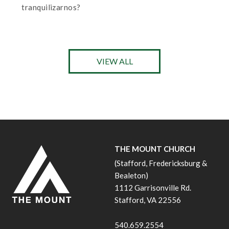
tranquilizarnos?
VIEW ALL
THE MOUNT CHURCH
(Stafford, Fredericksburg &
Bealeton)
1112 Garrisonville Rd.
Stafford, VA 22556
540.659.2554